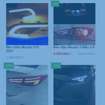
-6%
Đèn Gầm Mazda 3 FL
Đèn Hậu Mazda 3 Mẫu 2.0
2017
6.500.000
₫
6.900.000
₫
1.800.000
₫
-20%
-11%