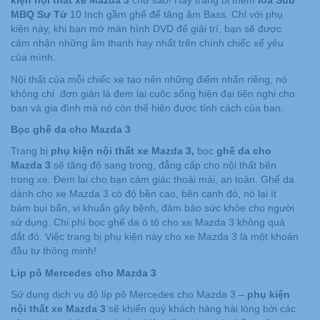
kiện nội thất xe Mazda 3
chứ sao! Hãy trang bị thêm
loa Sub
MBQ Sư Tử
10 Inch gầm ghế để tăng âm Bass. Chỉ với phụ
kiện này, khi bạn mở màn hình DVD để giải trí, bạn sẽ được
cảm nhận những âm thanh hay nhất trên chính chiếc xế yêu
của mình.
Nội thất của mỗi chiếc xe tạo nên những điểm nhấn riêng, nó
không chỉ đơn giản là đem lại cuộc sống hiện đại tiện nghi cho
bạn và gia đình mà nó còn thể hiện được tính cách của bạn.
Bọc ghế da cho Mazda 3
Trang bị
phụ kiện nội thất xe Mazda 3,
bọc
ghế da cho
Mazda 3
sẽ tăng độ sang trọng, đẳng cấp cho nội thất bên
trong xe. Đem lại cho bạn cảm giác thoải mái, an toàn. Ghế da
dành cho xe Mazda 3 có độ bền cao, bên cạnh đó, nó lại ít
bám bụi bẩn, vi khuẩn gây bệnh, đảm bảo sức khỏe cho người
sử dụng. Chi phí bọc ghế da ô tô cho xe Mazda 3 không quá
đắt đỏ. Việc trang bị phụ kiện này cho xe Mazda 3 là một khoản
đầu tư thông minh!
Lip pô Mercedes cho
Mazda 3
Sử dụng dịch vụ độ líp pô Mercedes cho Mazda 3 –
phụ kiện
nội thất xe Mazda 3
sẽ khiến quý khách hàng hài lòng bởi các