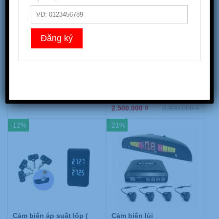
Bóng Đèn Led C6
Bóng xenon lắp cho
mazda 3
550.000
₫
600.000
₫
2.500.000
₫
2.900.000
₫
-12%
-21%
Cảm biến áp suất lốp (
Cảm biến lùi