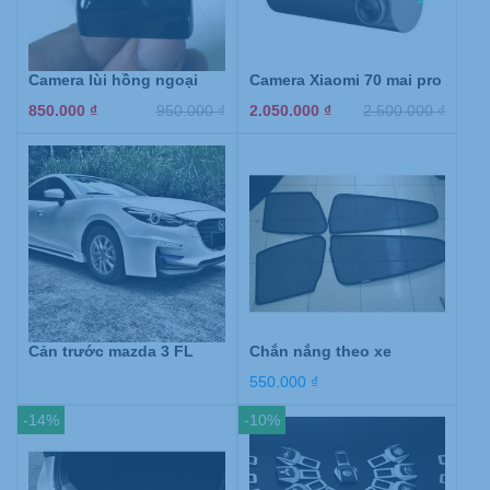
Camera lùi hồng ngoại
Camera Xiaomi 70 mai pro
850.000
₫
950.000
₫
2.050.000
₫
2.500.000
₫
Cản trước mazda 3 FL
Chắn nắng theo xe
550.000
₫
-14%
-10%