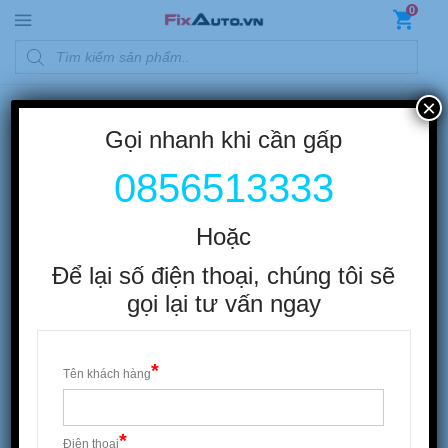
Skip to content
0
Products search
×
Trang chủ
/
MAZDA
/
MAZDA 3
Gọi nhanh khi cần gấp
MAZDA 3
0856513333
-25%
-30%
Hoặc
Để lại số điện thoại, chúng tôi sẽ
gọi lại tư vấn ngay
Bao da chìa khóa
Bọc vô lăng Sparco
150.000
₫
200.000
₫
350.000
₫
500.000
₫
-8%
-14%