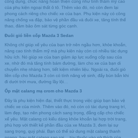
công dụng, chức năng hoàn thiện cũng như tính thẩm mỹ cao
của phụ kiện ngoại thất ô tô. Thêm vào đó, nó còn đem lại
phong cách riêng cho chiếc xe của bạn. Phụ kiện này có công
năng chống va đập, bảo vệ phần đầu và đuôi xe, tăng tính thể
thao, đảm bảo ôm sát từng góc cạnh.
Đuôi gió liền cốp Mazda 3 Sedan
Không chỉ giúp xế yêu của bạn trở nên ngầu hơn, khỏe khoắn,
nâng cao tính thẩm mỹ mà phụ kiện này còn có nhiều tác dụng
hữu ích. Nó giúp xe của bạn giảm áp lực xuống cốp sau của
xe, nhờ đó mà tăng tính bám đường, làm cho xe của bạn di
chuyển nhẹ nhàng hơn, tiết kiệm nhiên liệu. Ngoài ra, đuôi gió
liền cốp cho Mazda 3 còn có tính năng vệ sinh, đẩy bùn bắn khi
đi dưới trời mưa, đường lầy lội…
Ốp mặt calang mạ crom cho Mazda 3
Đây là phụ kiện hiện đại, thiết thực trong việc giúp bạn bảo vệ
chiếc xe của mình. Thêm vào đó, nó còn có tác dụng trang trí,
làm đẹp, tạo nên phong cách sang trọng, đẳng cấp cho chiếc
xế yêu. Mặt calang có kiểu dáng khỏe khoắn lại hợp trời trang,
phù hợp với thiết kế phần đầu của xe Mazda 3, đem lại sự
sang trọng, quý phái. Bạn có thể sử dụng mặt calang thanh
ngang, hay mặt calang sao rơi… tùy thuộc vào sở thích của