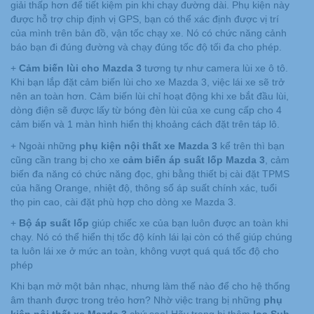
giải thấp hơn để tiết kiệm pin khi chạy đường dài. Phụ kiện này
được hỗ trợ chip định vị GPS, bạn có thể xác định được vị trí
của mình trên bản đồ, vận tốc chạy xe. Nó có chức năng cảnh
báo bạn đi đúng đường và chạy đúng tốc độ tối đa cho phép.
+
Cảm biến lùi cho Mazda 3
tương tự như camera lùi xe ô tô.
Khi bạn lắp đặt cảm biến lùi cho xe Mazda 3, việc lái xe sẽ trở
nên an toàn hơn. Cảm biến lùi chỉ hoạt động khi xe bắt đầu lùi,
dòng điện sẽ được lấy từ bóng đèn lùi của xe cung cấp cho 4
cảm biến và 1 màn hình hiển thị khoảng cách đặt trên táp lô.
+ Ngoài những
phụ kiện nội thất xe Mazda 3
kể trên thì bạn
cũng cần trang bị cho xe
cảm biến áp suất lốp Mazda
3
, cảm
biến đa năng có chức năng đọc, ghi bằng thiết bị cài đặt TPMS
của hãng Orange, nhiệt độ, thông số áp suất chính xác, tuổi
thọ pin cao, cài đặt phù hợp cho dòng xe Mazda 3.
+
Bộ áp suất lốp
giúp chiếc xe của bạn luôn được an toàn khi
chạy. Nó có thể hiển thị tốc độ kính lái lại còn có thể giúp chúng
ta luôn lái xe ở mức an toàn, không vượt quá quá tốc độ cho
phép
Khi bạn mở một bản nhạc, nhưng làm thế nào để cho hệ thống
âm thanh được trong trẻo hơn? Nhờ việc trang bị những
phụ