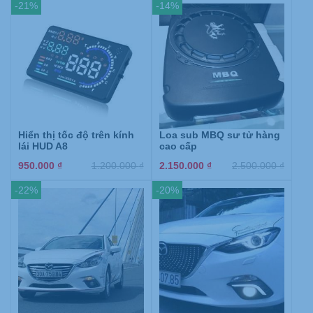
-21%
-14%
Hiển thị tốc độ trên kính
Loa sub MBQ sư tử hàng
lái HUD A8
cao cấp
950.000
₫
1.200.000
₫
2.150.000
₫
2.500.000
₫
-22%
-20%