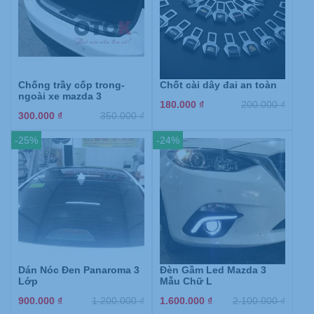
Chống trầy cốp trong-
Chốt cài dây đai an toàn
ngoài xe mazda 3
180.000
₫
200.000
₫
300.000
₫
350.000
₫
-25%
-24%
Dán Nóc Đen Panaroma 3
Đèn Gầm Led Mazda 3
Lớp
Mẫu Chữ L
900.000
₫
1.200.000
₫
1.600.000
₫
2.100.000
₫