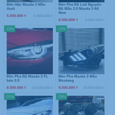
Đèn Hậu Mazda 3 Mẫu
Đèn Pha Độ Led Nguyên
Audi
Bộ Mẫu 2.0 Mazda 3 All
New
5.500.000
₫
6.900.000
₫
8.500.000
₫
9.500.000
₫
-19%
-10%
Đèn Pha Độ Mazda 3 FL
Đèn Pha Mazda 3 Mẫu
bản 2.0
Mustang
8.500.000
₫
10.500.000
₫
9.500.000
₫
10.500.000
₫
-21%
-29%