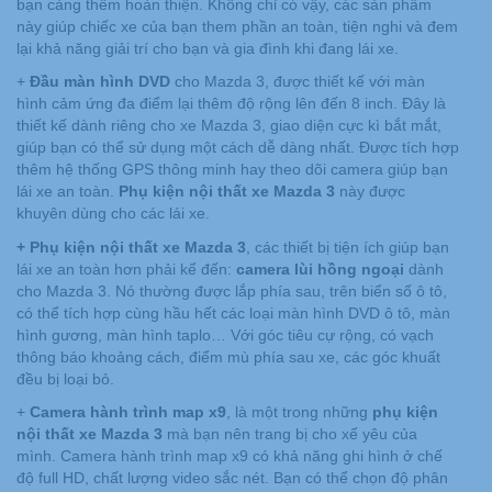
bạn càng thêm hoàn thiện. Không chỉ có vậy, các sản phẩm
này giúp chiếc xe của bạn them phần an toàn, tiện nghi và đem
lại khả năng giải trí cho bạn và gia đình khi đang lái xe.
+
Đầu màn hình DVD
cho Mazda 3, được thiết kế với màn
hình cảm ứng đa điểm lại thêm độ rộng lên đến 8 inch. Đây là
thiết kế dành riêng cho xe Mazda 3, giao diện cực kì bắt mắt,
giúp bạn có thể sử dụng một cách dễ dàng nhất. Được tích hợp
thêm hệ thống GPS thông minh hay theo dõi camera giúp bạn
lái xe an toàn.
Phụ kiện nội thất xe Mazda 3
này được
khuyên dùng cho các lái xe.
+ Phụ kiện nội thất xe Mazda 3
, các thiết bị tiện ích giúp bạn
lái xe an toàn hơn phải kể đến:
camera lùi hồng ngoại
dành
cho Mazda 3. Nó thường được lắp phía sau, trên biển số ô tô,
có thể tích hợp cùng hầu hết các loại màn hình DVD ô tô, màn
hình gương, màn hình taplo… Với góc tiêu cự rộng, có vạch
thông báo khoảng cách, điểm mù phía sau xe, các góc khuất
đều bị loại bỏ.
+
Camera hành trình map x9
, là một trong những
phụ kiện
nội thất xe Mazda 3
mà bạn nên trang bị cho xế yêu của
mình. Camera hành trình map x9 có khả năng ghi hình ở chế
độ full HD, chất lượng video sắc nét. Bạn có thể chọn độ phân