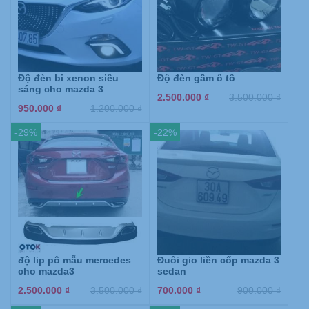
Độ đèn bi xenon siêu
Độ đèn gầm ô tô
sáng cho mazda 3
2.500.000
₫
3.500.000
₫
950.000
₫
1.200.000
₫
-29%
-22%
độ lip pô mẫu mercedes
Đuôi gio liền cốp mazda 3
cho mazda3
sedan
2.500.000
₫
3.500.000
₫
700.000
₫
900.000
₫