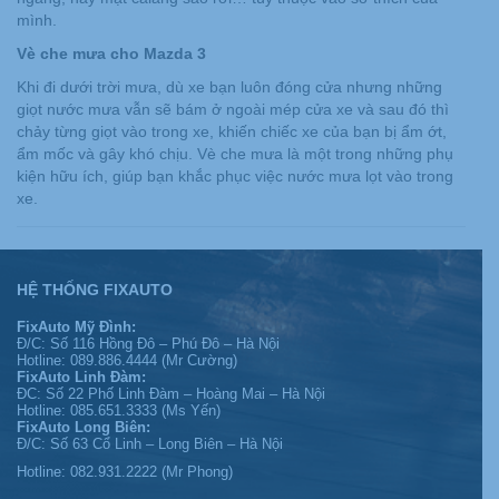
mình.
Vè che mưa cho Mazda 3
Khi đi dưới trời mưa, dù xe bạn luôn đóng cửa nhưng những
giọt nước mưa vẫn sẽ bám ở ngoài mép cửa xe và sau đó thì
chảy từng giọt vào trong xe, khiến chiếc xe của bạn bị ẩm ớt,
ẩm mốc và gây khó chịu. Vè che mưa là một trong những phụ
kiện hữu ích, giúp bạn khắc phục việc nước mưa lọt vào trong
xe.
HỆ THỐNG FIXAUTO
FixAuto Mỹ Đình:
Đ/C: Số 116 Hồng Đô – Phú Đô – Hà Nội
Hotline: 089.886.4444 (Mr Cường)
FixAuto Linh Đàm:
ĐC: Số 22 Phố Linh Đàm – Hoàng Mai – Hà Nội
Hotline: 085.651.3333 (Ms Yến)
FixAuto Long Biên:
Đ/C: Số 63 Cổ Linh – Long Biên – Hà Nội
Hotline: 082.931.2222 (Mr Phong)