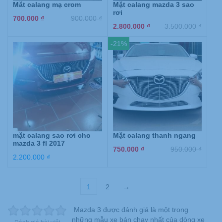
Măt calang mạ crom
Mặt calang mazda 3 sao
rơi
700.000
₫
900.000
₫
2.800.000
₫
3.500.000
₫
-21%
mặt calang sao rơi cho
Mặt calang thanh ngang
mazda 3 fl 2017
750.000
₫
950.000
₫
2.200.000
₫
1
2
→
Mazda 3 được đánh giá là một trong
những mẫu xe bán chạy nhất của dòng xe