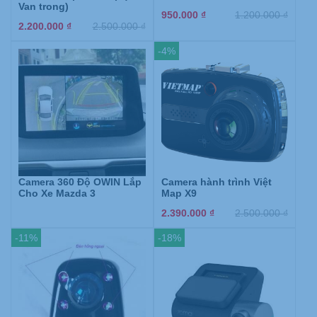
Van trong)
950.000
₫
1.200.000
₫
2.200.000
₫
2.500.000
₫
-4%
Camera 360 Độ OWIN Lắp
Camera hành trình Việt
Cho Xe Mazda 3
Map X9
2.390.000
₫
2.500.000
₫
-11%
-18%